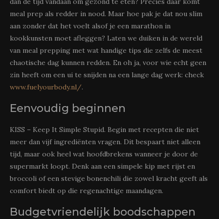
dan de tijd vandaan om gezond te eten? Precies daar komt
meal prep als redder in nood. Maar hoe pak je dat nou slim
aan zonder dat het voelt alsof je een marathon in
kookkunsten moet afleggen? Laten we duiken in de wereld
van meal prepping met wat handige tips die zelfs de meest
chaotische dag kunnen redden. En oh ja, voor wie echt geen
zin heeft om een ui te snijden na een lange dag werk: check
www.fuelyourbody.nl/
.
Eenvoudig beginnen
KISS – Keep It Simple Stupid. Begin met recepten die niet
meer dan vijf ingrediënten vragen. Dit bespaart niet alleen
tijd, maar ook heel wat hoofdbrekens wanneer je door de
supermarkt loopt. Denk aan een simpele kip met rijst en
broccoli of een stevige bonenchili die zowel kracht geeft als
comfort biedt op die regenachtige maandagen.
Budgetvriendelijk boodschappen