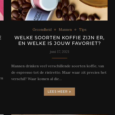
Gezondheid
Mannen
Tips
E
WELKE SOORTEN KOFFIE ZIJN ER,
F
EN WELKE IS JOUW FAVORIET?
juni 17, 2021
Mannen drinken veel verschillende soorten koffie, van
de espresso tot de ristretto. Maar waar zit precies het
en
verschil? Waar komen al die…
LEES MEER