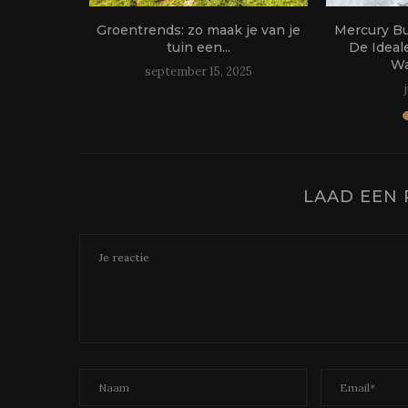
oor het
Groentrends: zo maak je van je
Mercury B
 je...
tuin een...
De Ideal
Wa
24
september 15, 2025
LAAD EEN 