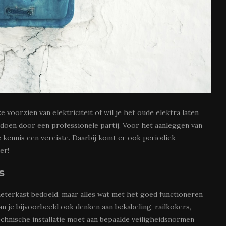
eze voorzien van elektriciteit of wil je het oude elektra laten
t doen door een professionele partij. Voor het aanleggen van
he kennis een vereiste. Daarbij komt er ook periodiek
er!
s
 meterkast bedoeld, maar alles wat met het goed functioneren
an je bijvoorbeeld ook denken aan bekabeling, railkokers,
technische installatie moet aan bepaalde veiligheidsnormen