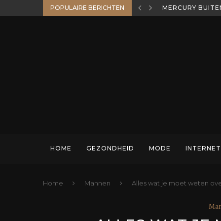
POPULAIRE BERICHTEN
MERCURY BUITE
HOME
GEZONDHEID
MODE
INTERNET
Home
Mannen
Alles wat je moet weten over
Ma