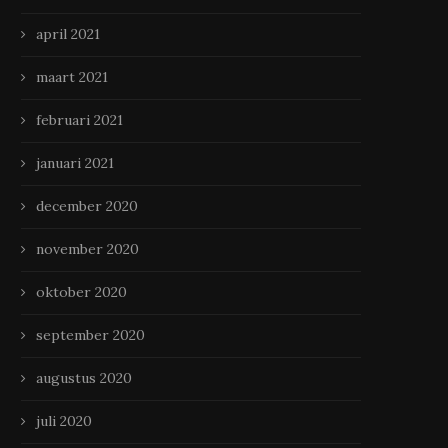
Stoer, stijlvol en op maat:
Hoe een dakklus er voor sl
april 2021
meubels met karakter
mannen uitziet!￼
maart 2021
april 18, 2025
april 1, 2025
februari 2021
januari 2021
december 2020
november 2020
oktober 2020
september 2020
augustus 2020
juli 2020