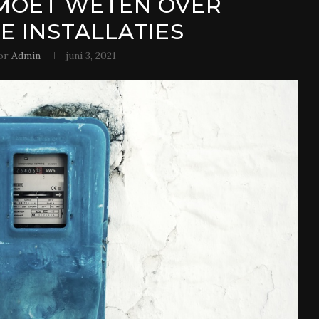
 MOET WETEN OVER
E INSTALLATIES
or
Admin
juni 3, 2021