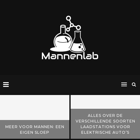
GROENTRENDS: ZO MAAK JE
MERCURY
VAN JE TUIN EEN
BUITENBOORDMOTOREN: DE
VERLENGSTUK VAN JE
IDEALE KEUZE VOOR ELKE
WONING
WATERSPORTER