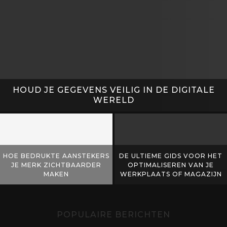
WELKE HENGEL PAST BIJ JOUW VIS STIJL
STOER, STIJLVOL EN OP
MAAT: MEUBELS MET
HOE EEN DAKKLUS ER VOOR
KARAKTER
SLIMME MANNEN UITZIET!￼
POPULAIRE BERICHTEN