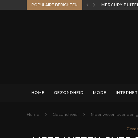
POPULAIRE BERICHTEN
MERCURY BUITE
HOME
GEZONDHEID
MODE
INTERNET
Home
Gezondheid
Meer weten over een ge
Gezo