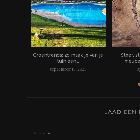
Fit blijven
Groentrends: zo maak je van je
Stoer, st
s￼
tuin een...
meubel
september 15, 2025
a
LAAD EEN 