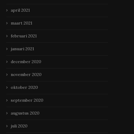
april 2021
maart 2021
februari 2021
januari 2021
Houd je gegevens veilig in de
Hoe bedrukte aanstekers 
digitale wereld
merk zichtbaarder make
december 2020
december 6, 2024
november 25, 2024
november 2020
oktober 2020
september 2020
augustus 2020
juli 2020