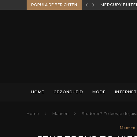
MERCURY BUITE
POPULAIRE BERICHTEN
WELKE HENGEL P
HOME
GEZONDHEID
MODE
INTERNET
Home
Mannen
Studeren? Zo kies je de juis
Mannen