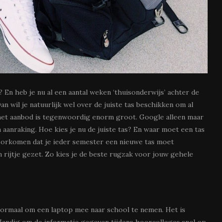
 En heb je nu al een aantal weken ‘thuisonderwijs’ achter de
n wil je natuurlijk wel over de juiste tas beschikken om al
t het aanbod is tegenwoordig enorm groot. Google alleen maar
 aanraking. Hoe kies je nu de juiste tas? En waar moet een tas
voorkomen dat je ieder semester een nieuwe tas moet
n rijtje gezet. Zo kies je de beste rugzak voor jouw gehele
normaal om een laptop mee naar school te nemen. Het is
. Handig om de informatie gegeven tijdens hoorcolleges snel op