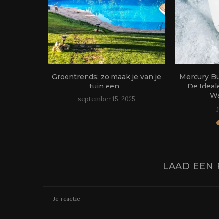
oor het
Groentrends: zo maak je van je
Mercury B
 je...
tuin een...
De Ideal
Wa
24
september 15, 2025
LAAD EEN 