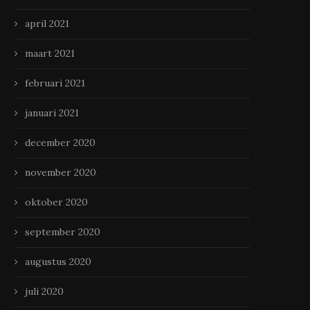
april 2021
maart 2021
februari 2021
Stoer, stijlvol en op maat:
Hoe een dakklus er voor sl
januari 2021
meubels met karakter
mannen uitziet!￼
april 18, 2025
april 1, 2025
december 2020
november 2020
oktober 2020
september 2020
augustus 2020
juli 2020