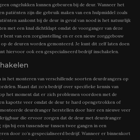
 geen ongelukken kunnen gebeuren bij de deur. Wanneer het
n patiënten zijn die gebruik maken van een hulpmiddel zoals
tiënten aankomt bij de deur in geval van nood is het natuurlijk
nten met een knal dichtklapt omdat de voorganger van deze
ager bent van een zorginstelling en er een nieuw zorggebouw
 op de deuren worden gemonteerd. Je kunt dit zelf laten doen
unt hiervoor ook een gespecialiseerd bedrijf inschakelen.
chakelen
ijn in het monteren van verschillende soorten deurdrangers op
ordelen. Naast dat zo’n bedrijf over specifieke kennis van
ijn op het moment dat er zich problemen voordoen met de
 een kapotte veer omdat de deur te hard opengetrokken of
 gemonteerde deurdranger herstellen door hier een nieuwe veer
rkrijgbaar die ervoor zorgen dat de deur met deurdranger
g zijn bij een tussendeur tussen twee gangen in een
en door zo’n gespecialiseerd bedrijf. Wanneer er binnenkort