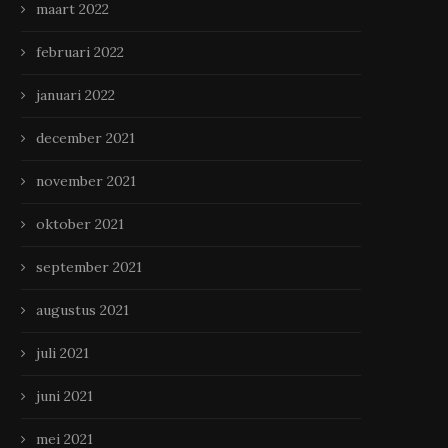
maart 2022
februari 2022
januari 2022
december 2021
november 2021
oktober 2021
september 2021
augustus 2021
juli 2021
Stoer, stijlvol en op maat:
Hoe een dakklus er voor sl
juni 2021
meubels met karakter
mannen uitziet!￼
april 18, 2025
april 1, 2025
mei 2021