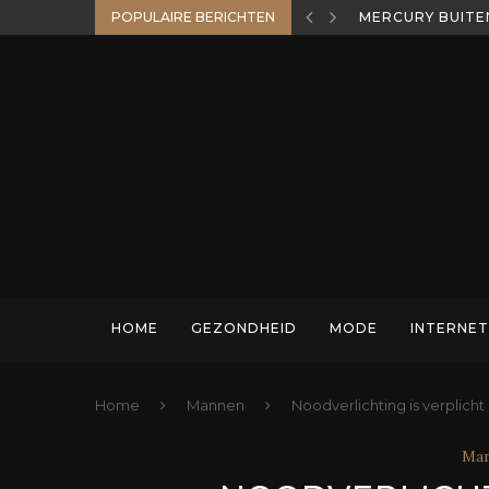
MERCURY BUITE
POPULAIRE BERICHTEN
WELKE HENGEL P
HOME
GEZONDHEID
MODE
INTERNET
Home
Mannen
Noodverlichting is verplicht
Ma