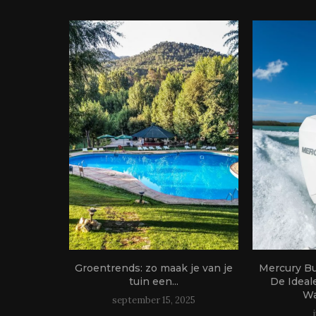
oor het
Groentrends: zo maak je van je
Mercury B
 je...
tuin een...
De Ideal
Wa
24
september 15, 2025