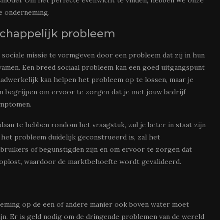
smodel. Om het perfecte evenwicht te vinden, hebben we onze
le onderneming.
tschappelijk probleem
sociale missie te vormgeven door een probleem dat zij in hun
wamen. Een breed sociaal probleem kan een goed uitgangspunt
aadwerkelijk kan helpen het probleem op te lossen, maar je
 begrijpen om ervoor te zorgen dat je met jouw bedrijf
symptomen.
daan te hebben rondom het vraagstuk, zul je beter in staat zijn
et probleem duidelijk geconstrueerd is, zal het
ebruikers of begunstigden zijn en om ervoor te zorgen dat
 oplost, waardoor de marktbehoefte wordt gevalideerd.
rneming op de een of andere manier ook boven water moet
jn. Er is geld nodig om de dringende problemen van de wereld