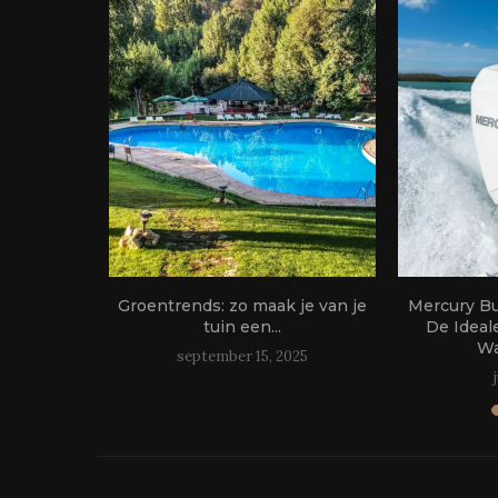
oor het
Groentrends: zo maak je van je
Mercury B
 je...
tuin een...
De Ideal
Wa
24
september 15, 2025