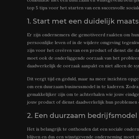
combinatie met een duurzaam en winstgevend bedrijf
top 5 tips voor het starten van een succesvolle socia
1. Start met een duidelijk maa
Er zijn ondernemers die gemotiveerd raakten om hun 
persoonlijke leven of in de wijdere omgeving tegenk
zijn voor het creëren van een product of dienst die d
moet ook de onderliggende oorzaak van het probleem
daadwerkelijk de oorzaak aanpakt en niet alleen de 
Dit vergt tijd en geduld, maar na meer inzichten opge
om een duurzaam businessmodel in te kaderen. Zodra h
gemakkelijker zijn om te achterhalen wie jouw eindg
jouw product of dienst daadwerkelijk hun problemen
2. Een duurzaam bedrijfsmodel
Het is belangrijk te onthouden dat een sociale onde
blijven en dus een winstgevende onderneming moet zi