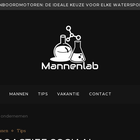
AST BIJ JOUW VIS STIJL
MANNEN
TIPS
VAKANTIE
CONTACT
aal ondernemen
nnen
Tips