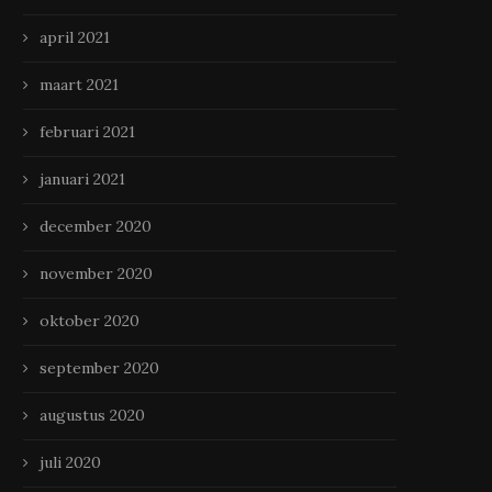
april 2021
maart 2021
februari 2021
januari 2021
december 2020
november 2020
Stoer, stijlvol en op maat:
Hoe een dakklus er voor sl
oktober 2020
meubels met karakter
mannen uitziet!￼
april 18, 2025
april 1, 2025
september 2020
augustus 2020
juli 2020