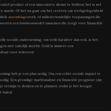
vatief product of een innovatieve dienst te hebben; het is net
re markt. Of het nu gaat om het creëren van werkgelegenheid
ddels
assemblage
werk, of milieuvriendelijke toepassingen die
 moeten een businessmodel omarmen die zorgt voor financiële
lle sociale onderneming, van welk karakter dan ook, is het
en met zakelijk inzicht. Geld is immers een
ltaat voor iedereen!
neming heb je een plan nodig. Om een echte sociale impact te
d nodig. Een grondige marktanalyse en financiële prognose zijn
nge termijn te denken en te plannen, zodat je het hoogst
t halen!