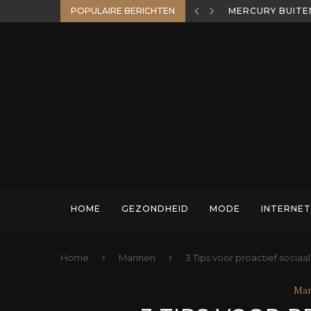
POPULAIRE BERICHTEN
WELKE HENGEL P
HOME
GEZONDHEID
MODE
INTERNET
Home
Mannen
3 Tips voor proactief soci
Ma