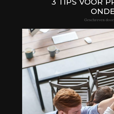
3 TIPS VOOR 
OND
Geschreven doo