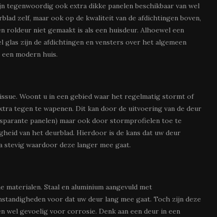
zijn tegenwoordig ook extra dikke panelen beschikbaar van wel
urblad zelf, maar ook op de kwaliteit van de afdichtingen boven,
en roldeur niet gemaakt is als een huisdeur. Alhoewel een
l glas zijn de afdichtingen en vensters over het algemeen
n een modern huis.
issue. Woont u in een gebied waar het regelmatig stormt of
extra tegen te wapenen. Dit kan door de uitvoering van de deur
ansparante panelen) maar ook door stormprofielen toe te
igheid van het deurblad. Hierdoor is de kans dat uw deur
ra stevig waardoor deze langer mee gaat.
 materialen. Staal en aluminium aangevuld met
mstandigheden voor dat uw deur lang mee gaat. Toch zijn deze
n wel gevoelig voor corrosie. Denk aan een deur in een