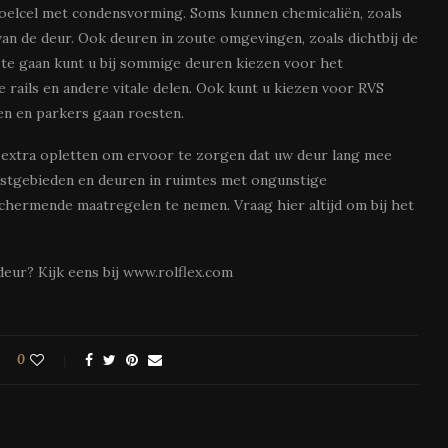
n koelcel met condensvorming. Soms kunnen chemicaliën, zoals
 van de deur. Ook deuren in zoute omgevingen, zoals dichtbij de
 te gaan kunt u bij sommige deuren kiezen voor het
 rails en andere vitale delen. Ook kunt u kiezen voor RVS
n en parkers gaan roesten.
al extra opletten om ervoor te zorgen dat uw deur lang mee
kustgebieden en deuren in ruimtes met ongunstige
chermende maatregelen te nemen. Vraag hier altijd om bij het
eur? Kijk eens bij www.rolflex.com
0