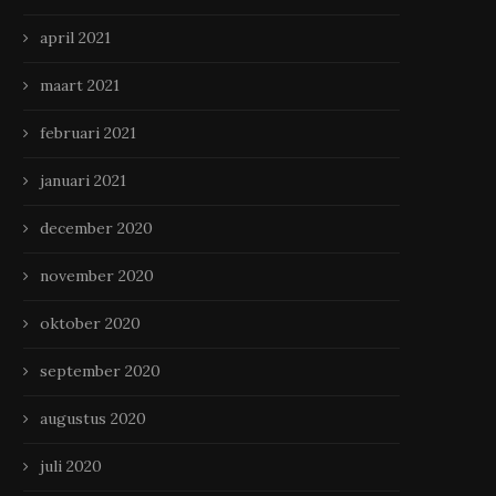
april 2021
maart 2021
februari 2021
januari 2021
Houd je gegevens veilig in de
Hoe bedrukte aanstekers 
december 2020
digitale wereld
merk zichtbaarder make
december 6, 2024
november 25, 2024
november 2020
oktober 2020
september 2020
augustus 2020
juli 2020