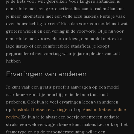
je de fiets voor wilt gebruiken. Voor langere afstanden is
een e-bike met een grote actieradius aan te raden (dan kun
je meer kilometers met een volle accu maken). Fiets je vaak
over heuvelachtig terrein? Kies dan voor een model met wat
grotere wielen en een vering in de voorvork. Of je nu voor
een e-bike met voorwielmotor kiest, een model met extra
lage instap of een comfortabele stadsfiets, je koopt
gegarandeerd een voertuig waar je jaren plezier van zult
hebben.
Ervaringen van anderen
Je kunt vaak een gratis proefrit aanvragen op een model
naar keuze zodat je hem bij jou in de buurt uit kunt
proberen. Ook kun je veel ervaringen lezen van anderen
op
Amslod.nl fietsen ervaringen
of op
Amslod fietsen online
review
. Zo kun je je alvast een beetje oriënteren zodat je
straks een weloverwogen keuze kunt maken. Let ook op het
frametype en op de trapondersteuning: wil je een